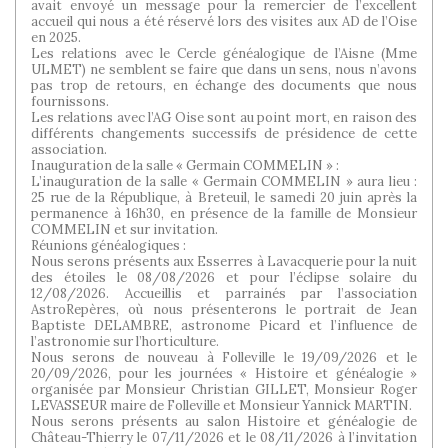
avait envoyé un message pour la remercier de l’excellent
accueil qui nous a été réservé lors des visites aux AD de l’Oise
en 2025.
Les relations avec le Cercle généalogique de l’Aisne (Mme
ULMET) ne semblent se faire que dans un sens, nous n’avons
pas trop de retours, en échange des documents que nous
fournissons.
Les relations avec l’AG Oise sont au point mort, en raison des
différents changements successifs de présidence de cette
association.
Inauguration de la salle « Germain COMMELIN » :
L’inauguration de la salle « Germain COMMELIN » aura lieu :
25 rue de la République, à Breteuil, le samedi 20 juin après la
permanence à 16h30, en présence de la famille de Monsieur
COMMELIN et sur invitation.
Réunions généalogiques :
Nous serons présents aux Esserres à Lavacquerie pour la nuit
des étoiles le 08/08/2026 et pour l’éclipse solaire du
12/08/2026. Accueillis et parrainés par l’association
AstroRepères, où nous présenterons le portrait de Jean
Baptiste DELAMBRE, astronome Picard et l’influence de
l’astronomie sur l’horticulture.
Nous serons de nouveau à Folleville le 19/09/2026 et le
20/09/2026, pour les journées « Histoire et généalogie »
organisée par Monsieur Christian GILLET, Monsieur Roger
LEVASSEUR maire de Folleville et Monsieur Yannick MARTIN.
Nous serons présents au salon Histoire et généalogie de
Château-Thierry le 07/11/2026 et le 08/11/2026 à l’invitation