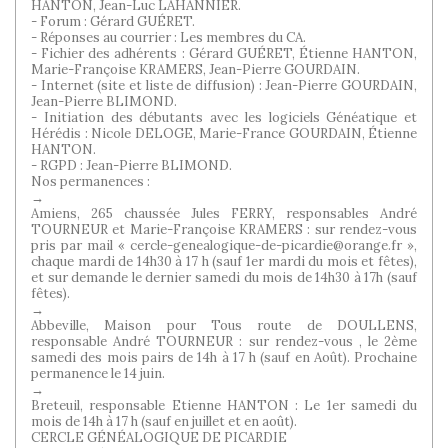
HANTON, Jean-Luc LAHANNIER.
- Forum : Gérard GUÉRET.
- Réponses au courrier : Les membres du CA.
- Fichier des adhérents : Gérard GUÉRET, Étienne HANTON,
Marie-Françoise KRAMERS, Jean-Pierre GOURDAIN.
- Internet (site et liste de diffusion) : Jean-Pierre GOURDAIN,
Jean-Pierre BLIMOND.
- Initiation des débutants avec les logiciels Généatique et
Hérédis : Nicole DELOGE, Marie-France GOURDAIN, Étienne
HANTON.
- RGPD : Jean-Pierre BLIMOND.
Nos permanences :
→
Amiens, 265 chaussée Jules FERRY, responsables André
TOURNEUR et Marie-Françoise KRAMERS : sur rendez-vous
pris par mail « cercle-genealogique-de-picardie@orange.fr »,
chaque mardi de 14h30 à 17 h (sauf 1er mardi du mois et fêtes),
et sur demande le dernier samedi du mois de 14h30 à 17h (sauf
fêtes).
→
Abbeville, Maison pour Tous route de DOULLENS,
responsable André TOURNEUR : sur rendez-vous , le 2ème
samedi des mois pairs de 14h à 17 h (sauf en Août). Prochaine
permanence le 14 juin.
→
Breteuil, responsable Etienne HANTON : Le 1er samedi du
mois de 14h à 17 h (sauf en juillet et en août).
CERCLE GÉNÉALOGIQUE DE PICARDIE