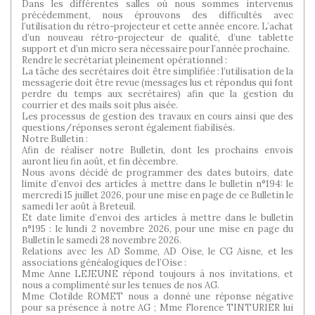
Dans les différentes salles où nous sommes intervenus
précédemment, nous éprouvons des difficultés avec
l’utilisation du rétro-projecteur et cette année encore. L’achat
d’un nouveau rétro-projecteur de qualité, d’une tablette
support et d’un micro sera nécessaire pour l’année prochaine.
Rendre le secrétariat pleinement opérationnel :
La tâche des secrétaires doit être simplifiée : l’utilisation de la
messagerie doit être revue (messages lus et répondus qui font
perdre du temps aux secrétaires) afin que la gestion du
courrier et des mails soit plus aisée.
Les processus de gestion des travaux en cours ainsi que des
questions/réponses seront également fiabilisés.
Notre Bulletin :
Afin de réaliser notre Bulletin, dont les prochains envois
auront lieu fin août, et fin décembre.
Nous avons décidé de programmer des dates butoirs, date
limite d’envoi des articles à mettre dans le bulletin n°194: le
mercredi 15 juillet 2026, pour une mise en page de ce Bulletin le
samedi 1er août à Breteuil.
Et date limite d’envoi des articles à mettre dans le bulletin
n°195 : le lundi 2 novembre 2026, pour une mise en page du
Bulletin le samedi 28 novembre 2026.
Relations avec les AD Somme, AD Oise, le CG Aisne, et les
associations généalogiques de l’Oise :
Mme Anne LEJEUNE répond toujours à nos invitations, et
nous a complimenté sur les tenues de nos AG.
Mme Clotilde ROMET nous a donné une réponse négative
pour sa présence à notre AG ; Mme Florence TINTURIER lui