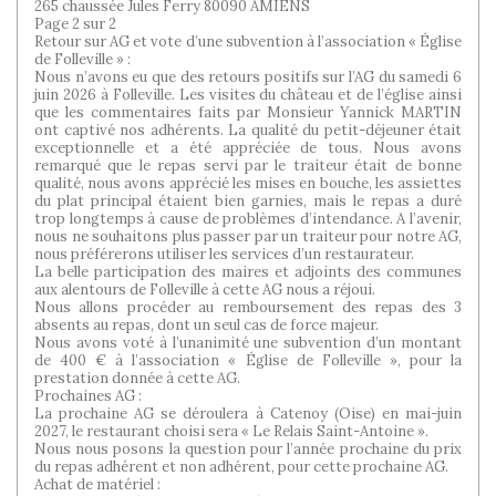
265 chaussée Jules Ferry 80090 AMIENS
Page 2 sur 2
Retour sur AG et vote d’une subvention à l’association « Église
de Folleville » :
Nous n’avons eu que des retours positifs sur l’AG du samedi 6
juin 2026 à Folleville. Les visites du château et de l’église ainsi
que les commentaires faits par Monsieur Yannick MARTIN
ont captivé nos adhérents. La qualité du petit-déjeuner était
exceptionnelle et a été appréciée de tous. Nous avons
remarqué que le repas servi par le traiteur était de bonne
qualité, nous avons apprécié les mises en bouche, les assiettes
du plat principal étaient bien garnies, mais le repas a duré
trop longtemps à cause de problèmes d’intendance. A l’avenir,
nous ne souhaitons plus passer par un traiteur pour notre AG,
nous préférerons utiliser les services d’un restaurateur.
La belle participation des maires et adjoints des communes
aux alentours de Folleville à cette AG nous a réjoui.
Nous allons procéder au remboursement des repas des 3
absents au repas, dont un seul cas de force majeur.
Nous avons voté à l’unanimité une subvention d’un montant
de 400 € à l’association « Église de Folleville », pour la
prestation donnée à cette AG.
Prochaines AG :
La prochaine AG se déroulera à Catenoy (Oise) en mai-juin
2027, le restaurant choisi sera « Le Relais Saint-Antoine ».
Nous nous posons la question pour l’année prochaine du prix
du repas adhérent et non adhérent, pour cette prochaine AG.
Achat de matériel :