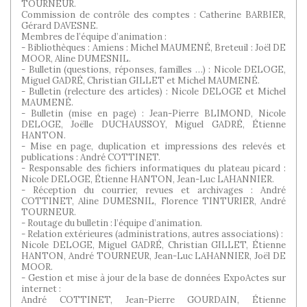
TOURNEUR.
Commission de contrôle des comptes : Catherine BARBIER,
Gérard DAVESNE.
Membres de l’équipe d’animation :
- Bibliothèques : Amiens : Michel MAUMENÉ, Breteuil : Joël DE
MOOR, Aline DUMESNIL.
- Bulletin (questions, réponses, familles …) : Nicole DELOGE,
Miguel GADRÉ, Christian GILLET et Michel MAUMENÉ.
- Bulletin (relecture des articles) : Nicole DELOGE et Michel
MAUMENÉ.
- Bulletin (mise en page) : Jean-Pierre BLIMOND, Nicole
DELOGE, Joëlle DUCHAUSSOY, Miguel GADRÉ, Étienne
HANTON.
- Mise en page, duplication et impressions des relevés et
publications : André COTTINET.
- Responsable des fichiers informatiques du plateau picard :
Nicole DELOGE, Étienne HANTON, Jean-Luc LAHANNIER.
- Réception du courrier, revues et archivages : André
COTTINET, Aline DUMESNIL, Florence TINTURIER, André
TOURNEUR.
- Routage du bulletin : l’équipe d’animation.
- Relation extérieures (administrations, autres associations) :
Nicole DELOGE, Miguel GADRÉ, Christian GILLET, Étienne
HANTON, André TOURNEUR, Jean-Luc LAHANNIER, Joël DE
MOOR.
- Gestion et mise à jour de la base de données ExpoActes sur
internet :
André COTTINET, Jean-Pierre GOURDAIN, Étienne