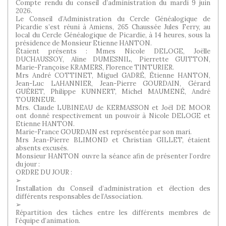
Compte rendu du conseil d’administration du mardi 9 juin
2026.
Le Conseil d’Administration du Cercle Généalogique de
Picardie s’est réuni à Amiens, 265 Chaussée Jules Ferry, au
local du Cercle Généalogique de Picardie, à 14 heures, sous la
présidence de Monsieur Etienne HANTON.
Étaient présents : Mmes Nicole DELOGE, Joëlle
DUCHAUSSOY, Aline DUMESNIL, Pierrette GUITTON,
Marie-Françoise KRAMERS, Florence TINTURIER.
Mrs André COTTINET, Miguel GADRÉ, Étienne HANTON,
Jean-Luc LAHANNIER, Jean-Pierre GOURDAIN, Gérard
GUÉRET, Philippe KUNNERT, Michel MAUMENÉ, André
TOURNEUR.
Mrs. Claude LUBINEAU de KERMASSON et Joël DE MOOR
ont donné respectivement un pouvoir à Nicole DELOGE et
Etienne HANTON.
Marie-France GOURDAIN est représentée par son mari.
Mrs Jean-Pierre BLIMOND et Christian GILLET, étaient
absents excusés.
Monsieur HANTON ouvre la séance afin de présenter l’ordre
du jour :
ORDRE DU JOUR :
➢
Installation du Conseil d’administration et élection des
différents responsables de l’Association.
➢
Répartition des tâches entre les différents membres de
l’équipe d’animation.