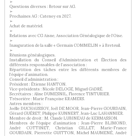
➢
Questions diverses : Retour sur AG.
➢
Prochaines AG : Catenoy en 2027.
➢
Achat de matériel.
➢
Relations avec CG Aisne, Association Généalogique de l’Oise.
➢
Inauguration de la salle « Germain COMMELIN » à Breteuil.
➢
Réunions généalogiques.
Installation du Conseil d’Administration et Élection des
différents responsables de l’association :
Répartition des tâches entre les différents membres de
l’équipe d’animation.
Conseil d’administration :
Président : Étienne HANTON.
Vice-présidents : Nicole DELOGE, Miguel GADRÉ.
Secrétaires : Aline DUMESNIL, Florence TINTURIER.
Trésorière : Marie Françoise KRAMERS.
Autres membres :
Joëlle DUCHAUSSOY, Joël DE MOOR, Jean-Pierre GOURDAIN,
Gérard GUÉRET, Philippe KUNNERT, Jean-Luc LAHANNIER.
Membre de droit : M. Claude LUBINEAU de KERMASSON.
Membres de l’équipe d’animation : Jean-Pierre BLIMOND,
André COTTINET, Christian GILLET, Marie-France
GOURDAIN, Pierrette GUITTON, Michel MAUMENÉ, André