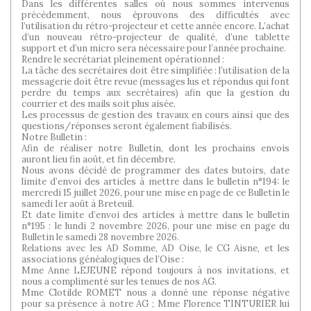
Dans les différentes salles où nous sommes intervenus
précédemment, nous éprouvons des difficultés avec
l’utilisation du rétro-projecteur et cette année encore. L’achat
d’un nouveau rétro-projecteur de qualité, d’une tablette
support et d’un micro sera nécessaire pour l’année prochaine.
Rendre le secrétariat pleinement opérationnel :
La tâche des secrétaires doit être simplifiée : l’utilisation de la
messagerie doit être revue (messages lus et répondus qui font
perdre du temps aux secrétaires) afin que la gestion du
courrier et des mails soit plus aisée.
Les processus de gestion des travaux en cours ainsi que des
questions/réponses seront également fiabilisés.
Notre Bulletin :
Afin de réaliser notre Bulletin, dont les prochains envois
auront lieu fin août, et fin décembre.
Nous avons décidé de programmer des dates butoirs, date
limite d’envoi des articles à mettre dans le bulletin n°194: le
mercredi 15 juillet 2026, pour une mise en page de ce Bulletin le
samedi 1er août à Breteuil.
Et date limite d’envoi des articles à mettre dans le bulletin
n°195 : le lundi 2 novembre 2026, pour une mise en page du
Bulletin le samedi 28 novembre 2026.
Relations avec les AD Somme, AD Oise, le CG Aisne, et les
associations généalogiques de l’Oise :
Mme Anne LEJEUNE répond toujours à nos invitations, et
nous a complimenté sur les tenues de nos AG.
Mme Clotilde ROMET nous a donné une réponse négative
pour sa présence à notre AG ; Mme Florence TINTURIER lui