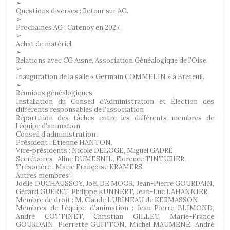
➢
Questions diverses : Retour sur AG.
➢
Prochaines AG : Catenoy en 2027.
➢
Achat de matériel.
➢
Relations avec CG Aisne, Association Généalogique de l’Oise.
➢
Inauguration de la salle « Germain COMMELIN » à Breteuil.
➢
Réunions généalogiques.
Installation du Conseil d’Administration et Élection des
différents responsables de l’association :
Répartition des tâches entre les différents membres de
l’équipe d’animation.
Conseil d’administration :
Président : Étienne HANTON.
Vice-présidents : Nicole DELOGE, Miguel GADRÉ.
Secrétaires : Aline DUMESNIL, Florence TINTURIER.
Trésorière : Marie Françoise KRAMERS.
Autres membres :
Joëlle DUCHAUSSOY, Joël DE MOOR, Jean-Pierre GOURDAIN,
Gérard GUÉRET, Philippe KUNNERT, Jean-Luc LAHANNIER.
Membre de droit : M. Claude LUBINEAU de KERMASSON.
Membres de l’équipe d’animation : Jean-Pierre BLIMOND,
André COTTINET, Christian GILLET, Marie-France
GOURDAIN, Pierrette GUITTON, Michel MAUMENÉ, André