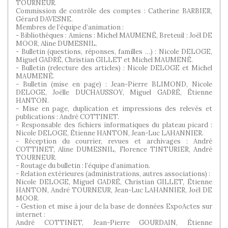
TOURNEUR.
Commission de contrôle des comptes : Catherine BARBIER,
Gérard DAVESNE.
Membres de l’équipe d’animation :
- Bibliothèques : Amiens : Michel MAUMENÉ, Breteuil : Joël DE
MOOR, Aline DUMESNIL.
- Bulletin (questions, réponses, familles …) : Nicole DELOGE,
Miguel GADRÉ, Christian GILLET et Michel MAUMENÉ.
- Bulletin (relecture des articles) : Nicole DELOGE et Michel
MAUMENÉ.
- Bulletin (mise en page) : Jean-Pierre BLIMOND, Nicole
DELOGE, Joëlle DUCHAUSSOY, Miguel GADRÉ, Étienne
HANTON.
- Mise en page, duplication et impressions des relevés et
publications : André COTTINET.
- Responsable des fichiers informatiques du plateau picard :
Nicole DELOGE, Étienne HANTON, Jean-Luc LAHANNIER.
- Réception du courrier, revues et archivages : André
COTTINET, Aline DUMESNIL, Florence TINTURIER, André
TOURNEUR.
- Routage du bulletin : l’équipe d’animation.
- Relation extérieures (administrations, autres associations) :
Nicole DELOGE, Miguel GADRÉ, Christian GILLET, Étienne
HANTON, André TOURNEUR, Jean-Luc LAHANNIER, Joël DE
MOOR.
- Gestion et mise à jour de la base de données ExpoActes sur
internet :
André COTTINET, Jean-Pierre GOURDAIN, Étienne