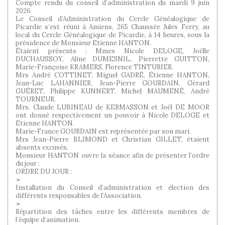
Compte rendu du conseil d’administration du mardi 9 juin
2026.
Le Conseil d’Administration du Cercle Généalogique de
Picardie s’est réuni à Amiens, 265 Chaussée Jules Ferry, au
local du Cercle Généalogique de Picardie, à 14 heures, sous la
présidence de Monsieur Etienne HANTON.
Étaient présents : Mmes Nicole DELOGE, Joëlle
DUCHAUSSOY, Aline DUMESNIL, Pierrette GUITTON,
Marie-Françoise KRAMERS, Florence TINTURIER.
Mrs André COTTINET, Miguel GADRÉ, Étienne HANTON,
Jean-Luc LAHANNIER, Jean-Pierre GOURDAIN, Gérard
GUÉRET, Philippe KUNNERT, Michel MAUMENÉ, André
TOURNEUR.
Mrs. Claude LUBINEAU de KERMASSON et Joël DE MOOR
ont donné respectivement un pouvoir à Nicole DELOGE et
Etienne HANTON.
Marie-France GOURDAIN est représentée par son mari.
Mrs Jean-Pierre BLIMOND et Christian GILLET, étaient
absents excusés.
Monsieur HANTON ouvre la séance afin de présenter l’ordre
du jour :
ORDRE DU JOUR :
➢
Installation du Conseil d’administration et élection des
différents responsables de l’Association.
➢
Répartition des tâches entre les différents membres de
l’équipe d’animation.