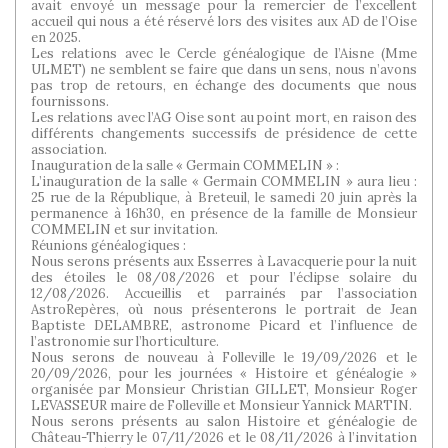
avait envoyé un message pour la remercier de l’excellent
accueil qui nous a été réservé lors des visites aux AD de l’Oise
en 2025.
Les relations avec le Cercle généalogique de l’Aisne (Mme
ULMET) ne semblent se faire que dans un sens, nous n’avons
pas trop de retours, en échange des documents que nous
fournissons.
Les relations avec l’AG Oise sont au point mort, en raison des
différents changements successifs de présidence de cette
association.
Inauguration de la salle « Germain COMMELIN » :
L’inauguration de la salle « Germain COMMELIN » aura lieu :
25 rue de la République, à Breteuil, le samedi 20 juin après la
permanence à 16h30, en présence de la famille de Monsieur
COMMELIN et sur invitation.
Réunions généalogiques :
Nous serons présents aux Esserres à Lavacquerie pour la nuit
des étoiles le 08/08/2026 et pour l’éclipse solaire du
12/08/2026. Accueillis et parrainés par l’association
AstroRepères, où nous présenterons le portrait de Jean
Baptiste DELAMBRE, astronome Picard et l’influence de
l’astronomie sur l’horticulture.
Nous serons de nouveau à Folleville le 19/09/2026 et le
20/09/2026, pour les journées « Histoire et généalogie »
organisée par Monsieur Christian GILLET, Monsieur Roger
LEVASSEUR maire de Folleville et Monsieur Yannick MARTIN.
Nous serons présents au salon Histoire et généalogie de
Château-Thierry le 07/11/2026 et le 08/11/2026 à l’invitation