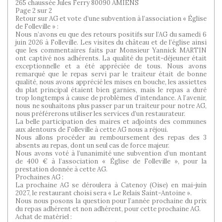
265 chaussée Jules Ferry 80090 AMIENS
Page 2 sur 2
Retour sur AG et vote d’une subvention à l’association « Église
de Folleville » :
Nous n’avons eu que des retours positifs sur l’AG du samedi 6
juin 2026 à Folleville. Les visites du château et de l’église ainsi
que les commentaires faits par Monsieur Yannick MARTIN
ont captivé nos adhérents. La qualité du petit-déjeuner était
exceptionnelle et a été appréciée de tous. Nous avons
remarqué que le repas servi par le traiteur était de bonne
qualité, nous avons apprécié les mises en bouche, les assiettes
du plat principal étaient bien garnies, mais le repas a duré
trop longtemps à cause de problèmes d’intendance. A l’avenir,
nous ne souhaitons plus passer par un traiteur pour notre AG,
nous préférerons utiliser les services d’un restaurateur.
La belle participation des maires et adjoints des communes
aux alentours de Folleville à cette AG nous a réjoui.
Nous allons procéder au remboursement des repas des 3
absents au repas, dont un seul cas de force majeur.
Nous avons voté à l’unanimité une subvention d’un montant
de 400 € à l’association « Église de Folleville », pour la
prestation donnée à cette AG.
Prochaines AG :
La prochaine AG se déroulera à Catenoy (Oise) en mai-juin
2027, le restaurant choisi sera « Le Relais Saint-Antoine ».
Nous nous posons la question pour l’année prochaine du prix
du repas adhérent et non adhérent, pour cette prochaine AG.
Achat de matériel :