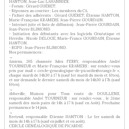
HANTON, Jean-Luc LAHANNIER.
- Forum : Gérard GUÉRET.
- Réponses au courrier : Les membres du CA.
- Fichier des adhérents : Gérard GUÉRET, Étienne HANTON,
Marie-Françoise KRAMERS, Jean-Pierre GOURDAIN.
- Internet (site et liste de diffusion) : Jean-Pierre GOURDAIN,
Jean-Pierre BLIMOND.
- Initiation des débutants avec les logiciels Généatique et
Hérédis : Nicole DELOGE, Marie-France GOURDAIN, Étienne
HANTON.
- RGPD : Jean-Pierre BLIMOND.
Nos permanences :
→
Amiens, 265 chaussée Jules FERRY, responsables André
TOURNEUR et Marie-Françoise KRAMERS : sur rendez-vous
pris par mail « cercle-genealogique-de-picardie@orange.fr »,
chaque mardi de 14h30 à 17 h (sauf 1er mardi du mois et fêtes),
et sur demande le dernier samedi du mois de 14h30 à 17h (sauf
fêtes).
→
Abbeville, Maison pour Tous route de DOULLENS,
responsable André TOURNEUR : sur rendez-vous , le 2ème
samedi des mois pairs de 14h à 17 h (sauf en Août). Prochaine
permanence le 14 juin.
→
Breteuil, responsable Etienne HANTON : Le 1er samedi du
mois de 14h à 17 h (sauf en juillet et en août).
CERCLE GÉNÉALOGIQUE DE PICARDIE