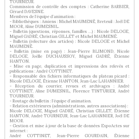
TOURNEUR.
Commission de contrôle des comptes : Catherine BARBIER,
Gérard DAVESNE.
Membres de l’équipe d’animation :
- Bibliothèques : Amiens : Michel MAUMENÉ, Breteuil : Joël DE
MOOR, Aline DUMESNIL.
- Bulletin (questions, réponses, familles …) : Nicole DELOGE,
Miguel GADRÉ, Christian GILLET et Michel MAUMENÉ.
- Bulletin (relecture des articles) : Nicole DELOGE et Michel
MAUMENÉ.
- Bulletin (mise en page) : Jean-Pierre BLIMOND, Nicole
DELOGE, Joëlle DUCHAUSSOY, Miguel GADRÉ, Étienne
HANTON.
- Mise en page, duplication et impressions des relevés et
publications : André COTTINET.
- Responsable des fichiers informatiques du plateau picard :
Nicole DELOGE, Étienne HANTON, Jean-Luc LAHANNIER.
- Réception du courrier, revues et archivages : André
COTTINET, Aline DUMESNIL, Florence TINTURIER, André
TOURNEUR.
- Routage du bulletin : l’équipe d’animation.
- Relation extérieures (administrations, autres associations) :
Nicole DELOGE, Miguel GADRÉ, Christian GILLET, Étienne
HANTON, André TOURNEUR, Jean-Luc LAHANNIER, Joël DE
MOOR.
- Gestion et mise à jour de la base de données ExpoActes sur
internet :
André COTTINET, Jean-Pierre GOURDAIN, Étienne