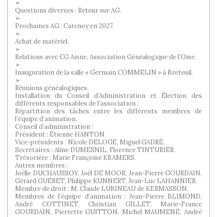
➢
Questions diverses : Retour sur AG.
➢
Prochaines AG : Catenoy en 2027.
➢
Achat de matériel.
➢
Relations avec CG Aisne, Association Généalogique de l’Oise.
➢
Inauguration de la salle « Germain COMMELIN » à Breteuil.
➢
Réunions généalogiques.
Installation du Conseil d’Administration et Élection des
différents responsables de l’association :
Répartition des tâches entre les différents membres de
l’équipe d’animation.
Conseil d’administration :
Président : Étienne HANTON.
Vice-présidents : Nicole DELOGE, Miguel GADRÉ.
Secrétaires : Aline DUMESNIL, Florence TINTURIER.
Trésorière : Marie Françoise KRAMERS.
Autres membres :
Joëlle DUCHAUSSOY, Joël DE MOOR, Jean-Pierre GOURDAIN,
Gérard GUÉRET, Philippe KUNNERT, Jean-Luc LAHANNIER.
Membre de droit : M. Claude LUBINEAU de KERMASSON.
Membres de l’équipe d’animation : Jean-Pierre BLIMOND,
André COTTINET, Christian GILLET, Marie-France
GOURDAIN, Pierrette GUITTON, Michel MAUMENÉ, André