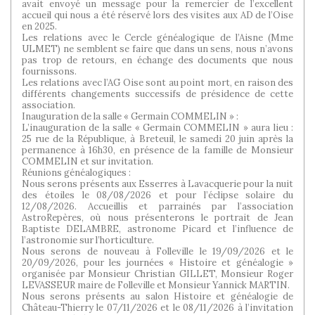
avait envoyé un message pour la remercier de l’excellent
accueil qui nous a été réservé lors des visites aux AD de l’Oise
en 2025.
Les relations avec le Cercle généalogique de l’Aisne (Mme
ULMET) ne semblent se faire que dans un sens, nous n’avons
pas trop de retours, en échange des documents que nous
fournissons.
Les relations avec l’AG Oise sont au point mort, en raison des
différents changements successifs de présidence de cette
association.
Inauguration de la salle « Germain COMMELIN » :
L’inauguration de la salle « Germain COMMELIN » aura lieu :
25 rue de la République, à Breteuil, le samedi 20 juin après la
permanence à 16h30, en présence de la famille de Monsieur
COMMELIN et sur invitation.
Réunions généalogiques :
Nous serons présents aux Esserres à Lavacquerie pour la nuit
des étoiles le 08/08/2026 et pour l’éclipse solaire du
12/08/2026. Accueillis et parrainés par l’association
AstroRepères, où nous présenterons le portrait de Jean
Baptiste DELAMBRE, astronome Picard et l’influence de
l’astronomie sur l’horticulture.
Nous serons de nouveau à Folleville le 19/09/2026 et le
20/09/2026, pour les journées « Histoire et généalogie »
organisée par Monsieur Christian GILLET, Monsieur Roger
LEVASSEUR maire de Folleville et Monsieur Yannick MARTIN.
Nous serons présents au salon Histoire et généalogie de
Château-Thierry le 07/11/2026 et le 08/11/2026 à l’invitation