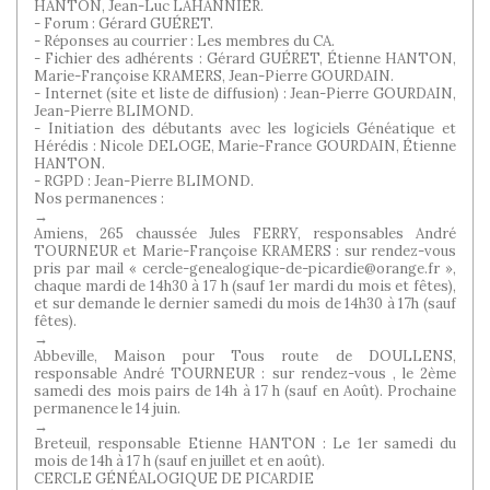
HANTON, Jean-Luc LAHANNIER.
- Forum : Gérard GUÉRET.
- Réponses au courrier : Les membres du CA.
- Fichier des adhérents : Gérard GUÉRET, Étienne HANTON,
Marie-Françoise KRAMERS, Jean-Pierre GOURDAIN.
- Internet (site et liste de diffusion) : Jean-Pierre GOURDAIN,
Jean-Pierre BLIMOND.
- Initiation des débutants avec les logiciels Généatique et
Hérédis : Nicole DELOGE, Marie-France GOURDAIN, Étienne
HANTON.
- RGPD : Jean-Pierre BLIMOND.
Nos permanences :
→
Amiens, 265 chaussée Jules FERRY, responsables André
TOURNEUR et Marie-Françoise KRAMERS : sur rendez-vous
pris par mail « cercle-genealogique-de-picardie@orange.fr »,
chaque mardi de 14h30 à 17 h (sauf 1er mardi du mois et fêtes),
et sur demande le dernier samedi du mois de 14h30 à 17h (sauf
fêtes).
→
Abbeville, Maison pour Tous route de DOULLENS,
responsable André TOURNEUR : sur rendez-vous , le 2ème
samedi des mois pairs de 14h à 17 h (sauf en Août). Prochaine
permanence le 14 juin.
→
Breteuil, responsable Etienne HANTON : Le 1er samedi du
mois de 14h à 17 h (sauf en juillet et en août).
CERCLE GÉNÉALOGIQUE DE PICARDIE