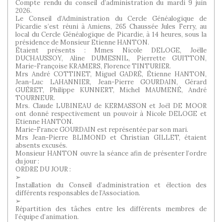
Compte rendu du conseil d’administration du mardi 9 juin
2026.
Le Conseil d’Administration du Cercle Généalogique de
Picardie s’est réuni à Amiens, 265 Chaussée Jules Ferry, au
local du Cercle Généalogique de Picardie, à 14 heures, sous la
présidence de Monsieur Etienne HANTON.
Étaient présents : Mmes Nicole DELOGE, Joëlle
DUCHAUSSOY, Aline DUMESNIL, Pierrette GUITTON,
Marie-Françoise KRAMERS, Florence TINTURIER.
Mrs André COTTINET, Miguel GADRÉ, Étienne HANTON,
Jean-Luc LAHANNIER, Jean-Pierre GOURDAIN, Gérard
GUÉRET, Philippe KUNNERT, Michel MAUMENÉ, André
TOURNEUR.
Mrs. Claude LUBINEAU de KERMASSON et Joël DE MOOR
ont donné respectivement un pouvoir à Nicole DELOGE et
Etienne HANTON.
Marie-France GOURDAIN est représentée par son mari.
Mrs Jean-Pierre BLIMOND et Christian GILLET, étaient
absents excusés.
Monsieur HANTON ouvre la séance afin de présenter l’ordre
du jour :
ORDRE DU JOUR :
➢
Installation du Conseil d’administration et élection des
différents responsables de l’Association.
➢
Répartition des tâches entre les différents membres de
l’équipe d’animation.