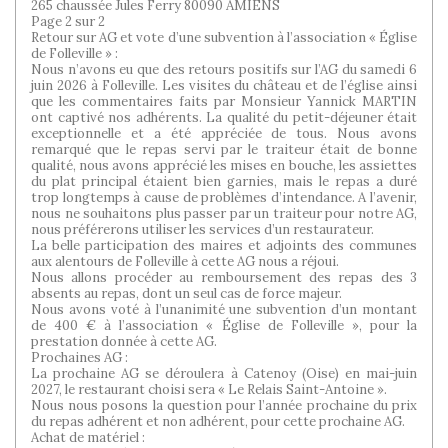
265 chaussée Jules Ferry 80090 AMIENS
Page 2 sur 2
Retour sur AG et vote d’une subvention à l’association « Église
de Folleville » :
Nous n’avons eu que des retours positifs sur l’AG du samedi 6
juin 2026 à Folleville. Les visites du château et de l’église ainsi
que les commentaires faits par Monsieur Yannick MARTIN
ont captivé nos adhérents. La qualité du petit-déjeuner était
exceptionnelle et a été appréciée de tous. Nous avons
remarqué que le repas servi par le traiteur était de bonne
qualité, nous avons apprécié les mises en bouche, les assiettes
du plat principal étaient bien garnies, mais le repas a duré
trop longtemps à cause de problèmes d’intendance. A l’avenir,
nous ne souhaitons plus passer par un traiteur pour notre AG,
nous préférerons utiliser les services d’un restaurateur.
La belle participation des maires et adjoints des communes
aux alentours de Folleville à cette AG nous a réjoui.
Nous allons procéder au remboursement des repas des 3
absents au repas, dont un seul cas de force majeur.
Nous avons voté à l’unanimité une subvention d’un montant
de 400 € à l’association « Église de Folleville », pour la
prestation donnée à cette AG.
Prochaines AG :
La prochaine AG se déroulera à Catenoy (Oise) en mai-juin
2027, le restaurant choisi sera « Le Relais Saint-Antoine ».
Nous nous posons la question pour l’année prochaine du prix
du repas adhérent et non adhérent, pour cette prochaine AG.
Achat de matériel :