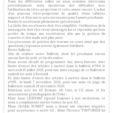
Dans les différentes salles où nous sommes intervenus
précédemment, nous éprouvons des difficultés avec
l’utilisation du rétro-projecteur et cette année encore. L’achat
d’un nouveau rétro-projecteur de qualité, d’une tablette
support et d’un micro sera nécessaire pour l’année prochaine.
Rendre le secrétariat pleinement opérationnel :
La tâche des secrétaires doit être simplifiée : l’utilisation de la
messagerie doit être revue (messages lus et répondus qui font
perdre du temps aux secrétaires) afin que la gestion du
courrier et des mails soit plus aisée.
Les processus de gestion des travaux en cours ainsi que des
questions/réponses seront également fiabilisés.
Notre Bulletin :
Afin de réaliser notre Bulletin, dont les prochains envois
auront lieu fin août, et fin décembre.
Nous avons décidé de programmer des dates butoirs, date
limite d’envoi des articles à mettre dans le bulletin n°194: le
mercredi 15 juillet 2026, pour une mise en page de ce Bulletin le
samedi 1er août à Breteuil.
Et date limite d’envoi des articles à mettre dans le bulletin
n°195 : le lundi 2 novembre 2026, pour une mise en page du
Bulletin le samedi 28 novembre 2026.
Relations avec les AD Somme, AD Oise, le CG Aisne, et les
associations généalogiques de l’Oise :
Mme Anne LEJEUNE répond toujours à nos invitations, et
nous a complimenté sur les tenues de nos AG.
Mme Clotilde ROMET nous a donné une réponse négative
pour sa présence à notre AG ; Mme Florence TINTURIER lui