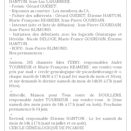
HANTON, Jean-Luc LAHANNIER.
- Forum : Gérard GUÉRET.
- Réponses au courrier : Les membres du CA.
- Fichier des adhérents : Gérard GUÉRET, Étienne HANTON,
Marie-Françoise KRAMERS, Jean-Pierre GOURDAIN.
- Internet (site et liste de diffusion) : Jean-Pierre GOURDAIN,
Jean-Pierre BLIMOND.
- Initiation des débutants avec les logiciels Généatique et
Hérédis : Nicole DELOGE, Marie-France GOURDAIN, Étienne
HANTON.
- RGPD : Jean-Pierre BLIMOND.
Nos permanences :
→
Amiens, 265 chaussée Jules FERRY, responsables André
TOURNEUR et Marie-Françoise KRAMERS : sur rendez-vous
pris par mail « cercle-genealogique-de-picardie@orange.fr »,
chaque mardi de 14h30 à 17 h (sauf 1er mardi du mois et fêtes),
et sur demande le dernier samedi du mois de 14h30 à 17h (sauf
fêtes).
→
Abbeville, Maison pour Tous route de DOULLENS,
responsable André TOURNEUR : sur rendez-vous , le 2ème
samedi des mois pairs de 14h à 17 h (sauf en Août). Prochaine
permanence le 14 juin.
→
Breteuil, responsable Etienne HANTON : Le 1er samedi du
mois de 14h à 17 h (sauf en juillet et en août).
CERCLE GÉNÉALOGIQUE DE PICARDIE