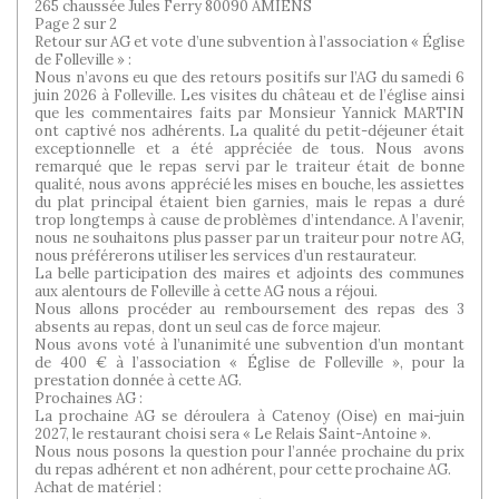
265 chaussée Jules Ferry 80090 AMIENS
Page 2 sur 2
Retour sur AG et vote d’une subvention à l’association « Église
de Folleville » :
Nous n’avons eu que des retours positifs sur l’AG du samedi 6
juin 2026 à Folleville. Les visites du château et de l’église ainsi
que les commentaires faits par Monsieur Yannick MARTIN
ont captivé nos adhérents. La qualité du petit-déjeuner était
exceptionnelle et a été appréciée de tous. Nous avons
remarqué que le repas servi par le traiteur était de bonne
qualité, nous avons apprécié les mises en bouche, les assiettes
du plat principal étaient bien garnies, mais le repas a duré
trop longtemps à cause de problèmes d’intendance. A l’avenir,
nous ne souhaitons plus passer par un traiteur pour notre AG,
nous préférerons utiliser les services d’un restaurateur.
La belle participation des maires et adjoints des communes
aux alentours de Folleville à cette AG nous a réjoui.
Nous allons procéder au remboursement des repas des 3
absents au repas, dont un seul cas de force majeur.
Nous avons voté à l’unanimité une subvention d’un montant
de 400 € à l’association « Église de Folleville », pour la
prestation donnée à cette AG.
Prochaines AG :
La prochaine AG se déroulera à Catenoy (Oise) en mai-juin
2027, le restaurant choisi sera « Le Relais Saint-Antoine ».
Nous nous posons la question pour l’année prochaine du prix
du repas adhérent et non adhérent, pour cette prochaine AG.
Achat de matériel :