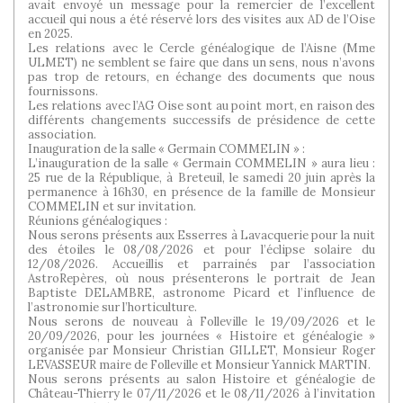
avait envoyé un message pour la remercier de l’excellent
accueil qui nous a été réservé lors des visites aux AD de l’Oise
en 2025.
Les relations avec le Cercle généalogique de l’Aisne (Mme
ULMET) ne semblent se faire que dans un sens, nous n’avons
pas trop de retours, en échange des documents que nous
fournissons.
Les relations avec l’AG Oise sont au point mort, en raison des
différents changements successifs de présidence de cette
association.
Inauguration de la salle « Germain COMMELIN » :
L’inauguration de la salle « Germain COMMELIN » aura lieu :
25 rue de la République, à Breteuil, le samedi 20 juin après la
permanence à 16h30, en présence de la famille de Monsieur
COMMELIN et sur invitation.
Réunions généalogiques :
Nous serons présents aux Esserres à Lavacquerie pour la nuit
des étoiles le 08/08/2026 et pour l’éclipse solaire du
12/08/2026. Accueillis et parrainés par l’association
AstroRepères, où nous présenterons le portrait de Jean
Baptiste DELAMBRE, astronome Picard et l’influence de
l’astronomie sur l’horticulture.
Nous serons de nouveau à Folleville le 19/09/2026 et le
20/09/2026, pour les journées « Histoire et généalogie »
organisée par Monsieur Christian GILLET, Monsieur Roger
LEVASSEUR maire de Folleville et Monsieur Yannick MARTIN.
Nous serons présents au salon Histoire et généalogie de
Château-Thierry le 07/11/2026 et le 08/11/2026 à l’invitation