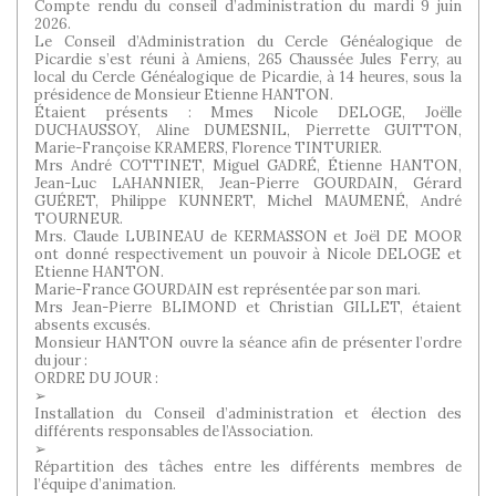
Compte rendu du conseil d’administration du mardi 9 juin
2026.
Le Conseil d’Administration du Cercle Généalogique de
Picardie s’est réuni à Amiens, 265 Chaussée Jules Ferry, au
local du Cercle Généalogique de Picardie, à 14 heures, sous la
présidence de Monsieur Etienne HANTON.
Étaient présents : Mmes Nicole DELOGE, Joëlle
DUCHAUSSOY, Aline DUMESNIL, Pierrette GUITTON,
Marie-Françoise KRAMERS, Florence TINTURIER.
Mrs André COTTINET, Miguel GADRÉ, Étienne HANTON,
Jean-Luc LAHANNIER, Jean-Pierre GOURDAIN, Gérard
GUÉRET, Philippe KUNNERT, Michel MAUMENÉ, André
TOURNEUR.
Mrs. Claude LUBINEAU de KERMASSON et Joël DE MOOR
ont donné respectivement un pouvoir à Nicole DELOGE et
Etienne HANTON.
Marie-France GOURDAIN est représentée par son mari.
Mrs Jean-Pierre BLIMOND et Christian GILLET, étaient
absents excusés.
Monsieur HANTON ouvre la séance afin de présenter l’ordre
du jour :
ORDRE DU JOUR :
➢
Installation du Conseil d’administration et élection des
différents responsables de l’Association.
➢
Répartition des tâches entre les différents membres de
l’équipe d’animation.