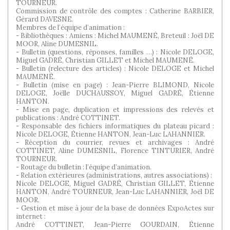
TOURNEUR.
Commission de contrôle des comptes : Catherine BARBIER,
Gérard DAVESNE.
Membres de l’équipe d’animation :
- Bibliothèques : Amiens : Michel MAUMENÉ, Breteuil : Joël DE
MOOR, Aline DUMESNIL.
- Bulletin (questions, réponses, familles …) : Nicole DELOGE,
Miguel GADRÉ, Christian GILLET et Michel MAUMENÉ.
- Bulletin (relecture des articles) : Nicole DELOGE et Michel
MAUMENÉ.
- Bulletin (mise en page) : Jean-Pierre BLIMOND, Nicole
DELOGE, Joëlle DUCHAUSSOY, Miguel GADRÉ, Étienne
HANTON.
- Mise en page, duplication et impressions des relevés et
publications : André COTTINET.
- Responsable des fichiers informatiques du plateau picard :
Nicole DELOGE, Étienne HANTON, Jean-Luc LAHANNIER.
- Réception du courrier, revues et archivages : André
COTTINET, Aline DUMESNIL, Florence TINTURIER, André
TOURNEUR.
- Routage du bulletin : l’équipe d’animation.
- Relation extérieures (administrations, autres associations) :
Nicole DELOGE, Miguel GADRÉ, Christian GILLET, Étienne
HANTON, André TOURNEUR, Jean-Luc LAHANNIER, Joël DE
MOOR.
- Gestion et mise à jour de la base de données ExpoActes sur
internet :
André COTTINET, Jean-Pierre GOURDAIN, Étienne