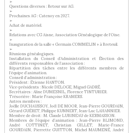
➢
Questions diverses : Retour sur AG.
➢
Prochaines AG : Catenoy en 2027.
➢
Achat de matériel.
➢
Relations avec CG Aisne, Association Généalogique de l’Oise.
➢
Inauguration de la salle « Germain COMMELIN » à Breteuil.
➢
Réunions généalogiques.
Installation du Conseil d’Administration et Élection des
différents responsables de l’association :
Répartition des tâches entre les différents membres de
l’équipe d’animation.
Conseil d’administration :
Président : Étienne HANTON.
Vice-présidents : Nicole DELOGE, Miguel GADRÉ.
Secrétaires : Aline DUMESNIL, Florence TINTURIER.
Trésorière : Marie Françoise KRAMERS.
Autres membres :
Joëlle DUCHAUSSOY, Joël DE MOOR, Jean-Pierre GOURDAIN,
Gérard GUÉRET, Philippe KUNNERT, Jean-Luc LAHANNIER.
Membre de droit : M. Claude LUBINEAU de KERMASSON.
Membres de l’équipe d’animation : Jean-Pierre BLIMOND,
André COTTINET, Christian GILLET, Marie-France
GOURDAIN, Pierrette GUITTON, Michel MAUMENÉ, André