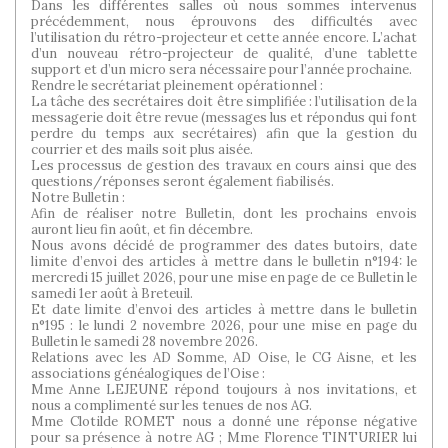
Dans les différentes salles où nous sommes intervenus
précédemment, nous éprouvons des difficultés avec
l’utilisation du rétro-projecteur et cette année encore. L’achat
d’un nouveau rétro-projecteur de qualité, d’une tablette
support et d’un micro sera nécessaire pour l’année prochaine.
Rendre le secrétariat pleinement opérationnel :
La tâche des secrétaires doit être simplifiée : l’utilisation de la
messagerie doit être revue (messages lus et répondus qui font
perdre du temps aux secrétaires) afin que la gestion du
courrier et des mails soit plus aisée.
Les processus de gestion des travaux en cours ainsi que des
questions/réponses seront également fiabilisés.
Notre Bulletin :
Afin de réaliser notre Bulletin, dont les prochains envois
auront lieu fin août, et fin décembre.
Nous avons décidé de programmer des dates butoirs, date
limite d’envoi des articles à mettre dans le bulletin n°194: le
mercredi 15 juillet 2026, pour une mise en page de ce Bulletin le
samedi 1er août à Breteuil.
Et date limite d’envoi des articles à mettre dans le bulletin
n°195 : le lundi 2 novembre 2026, pour une mise en page du
Bulletin le samedi 28 novembre 2026.
Relations avec les AD Somme, AD Oise, le CG Aisne, et les
associations généalogiques de l’Oise :
Mme Anne LEJEUNE répond toujours à nos invitations, et
nous a complimenté sur les tenues de nos AG.
Mme Clotilde ROMET nous a donné une réponse négative
pour sa présence à notre AG ; Mme Florence TINTURIER lui