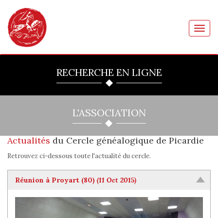
Toggl
navig
RECHERCHE EN LIGNE
L'ASSOCIATION
Actualités
du Cercle généalogique de Picardie
Retrouvez ci-dessous toute l'actualité du cercle.
Réunion à Proyart (80)
(11 Oct 2015)