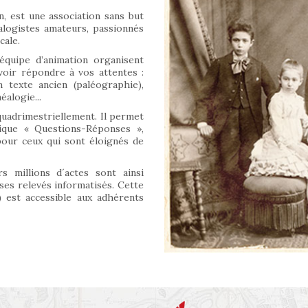
n, est une association sans but
alogistes amateurs, passionnés
cale.
équipe d’animation organisent
oir répondre à vos attentes :
 texte ancien (paléographie),
alogie...
quadrimestriellement. Il permet
rique « Questions-Réponses »,
 pour ceux qui sont éloignés de
s millions d´actes sont ainsi
 ses relevés informatisés. Cette
 est accessible aux adhérents