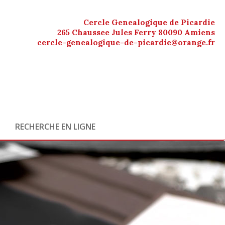
Cercle Genealogique de Picardie
265 Chaussee Jules Ferry 80090 Amiens
cercle-genealogique-de-picardie@orange.fr
RECHERCHE EN LIGNE