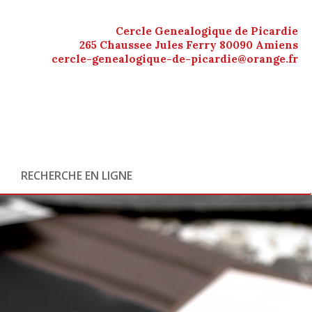
Cercle Genealogique de Picardie
265 Chaussee Jules Ferry 80090 Amiens
cercle-genealogique-de-picardie@orange.fr
RECHERCHE EN LIGNE