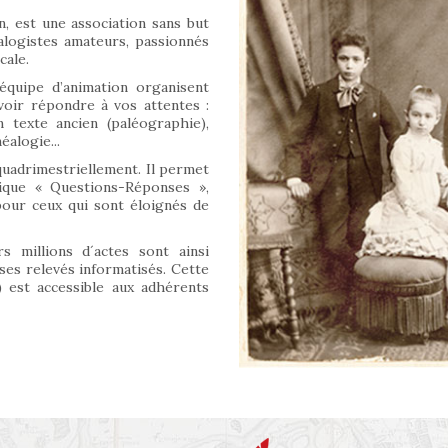
n, est une association sans but
alogistes amateurs, passionnés
cale.
équipe d’animation organisent
oir répondre à vos attentes :
 texte ancien (paléographie),
alogie...
quadrimestriellement. Il permet
rique « Questions-Réponses »,
 pour ceux qui sont éloignés de
s millions d´actes sont ainsi
 ses relevés informatisés. Cette
 est accessible aux adhérents