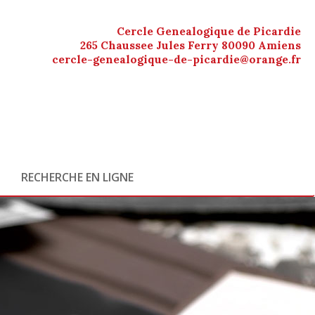
Cercle Genealogique de Picardie
265 Chaussee Jules Ferry 80090 Amiens
cercle-genealogique-de-picardie@orange.fr
RECHERCHE EN LIGNE