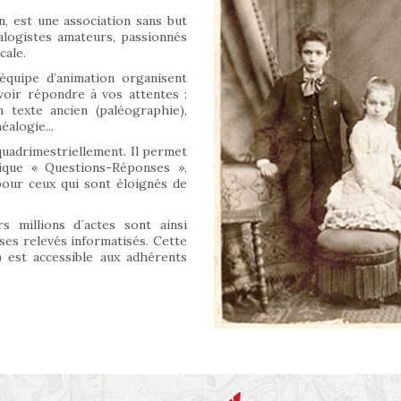
n, est une association sans but
alogistes amateurs, passionnés
cale.
équipe d’animation organisent
oir répondre à vos attentes :
 texte ancien (paléographie),
alogie...
quadrimestriellement. Il permet
rique « Questions-Réponses »,
 pour ceux qui sont éloignés de
s millions d´actes sont ainsi
 ses relevés informatisés. Cette
 est accessible aux adhérents