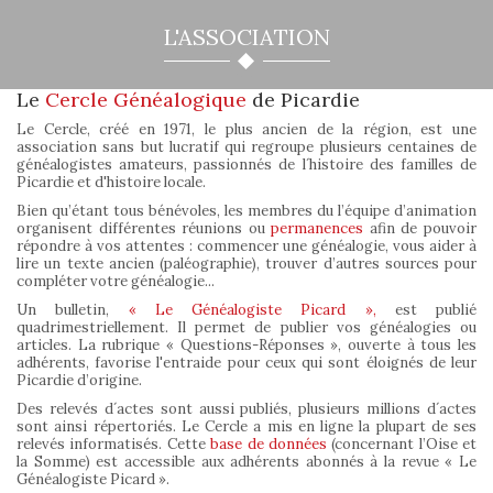
L'ASSOCIATION
Le
Cercle Généalogique
de Picardie
Le Cercle, créé en 1971, le plus ancien de la région, est une
association sans but lucratif qui regroupe plusieurs centaines de
généalogistes amateurs, passionnés de l´histoire des familles de
Picardie et d'histoire locale.
Bien qu’étant tous bénévoles, les membres du l’équipe d’animation
organisent différentes réunions ou
permanences
afin de pouvoir
répondre à vos attentes : commencer une généalogie, vous aider à
lire un texte ancien (paléographie), trouver d’autres sources pour
compléter votre généalogie...
Un bulletin,
« Le Généalogiste Picard »,
est publié
quadrimestriellement. Il permet de publier vos généalogies ou
articles. La rubrique « Questions-Réponses », ouverte à tous les
adhérents, favorise l'entraide pour ceux qui sont éloignés de leur
Picardie d’origine.
Des relevés d´actes sont aussi publiés, plusieurs millions d´actes
sont ainsi répertoriés. Le Cercle a mis en ligne la plupart de ses
relevés informatisés. Cette
base de données
(concernant l’Oise et
la Somme) est accessible aux adhérents abonnés à la revue « Le
Généalogiste Picard ».