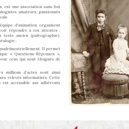
n, est une association sans but
alogistes amateurs, passionnés
cale.
équipe d’animation organisent
oir répondre à vos attentes :
 texte ancien (paléographie),
alogie...
quadrimestriellement. Il permet
rique « Questions-Réponses »,
 pour ceux qui sont éloignés de
s millions d´actes sont ainsi
 ses relevés informatisés. Cette
 est accessible aux adhérents