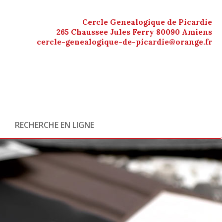
Cercle Genealogique de Picardie
265 Chaussee Jules Ferry 80090 Amiens
cercle-genealogique-de-picardie@orange.fr
RECHERCHE EN LIGNE