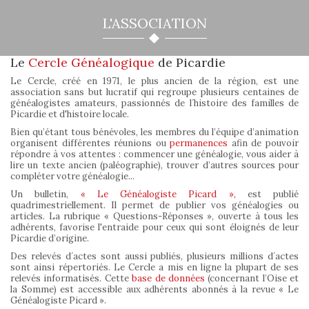
L'ASSOCIATION
Le
Cercle Généalogique
de Picardie
Le Cercle, créé en 1971, le plus ancien de la région, est une
association sans but lucratif qui regroupe plusieurs centaines de
généalogistes amateurs, passionnés de l´histoire des familles de
Picardie et d'histoire locale.
Bien qu’étant tous bénévoles, les membres du l’équipe d’animation
organisent différentes réunions ou
permanences
afin de pouvoir
répondre à vos attentes : commencer une généalogie, vous aider à
lire un texte ancien (paléographie), trouver d’autres sources pour
compléter votre généalogie...
Un bulletin,
« Le Généalogiste Picard »,
est publié
quadrimestriellement. Il permet de publier vos généalogies ou
articles. La rubrique « Questions-Réponses », ouverte à tous les
adhérents, favorise l'entraide pour ceux qui sont éloignés de leur
Picardie d’origine.
Des relevés d´actes sont aussi publiés, plusieurs millions d´actes
sont ainsi répertoriés. Le Cercle a mis en ligne la plupart de ses
relevés informatisés. Cette
base de données
(concernant l’Oise et
la Somme) est accessible aux adhérents abonnés à la revue « Le
Généalogiste Picard ».