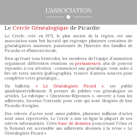
L'ASSOCIATION
Le
Cercle Généalogique
de Picardie
Le Cercle, créé en 1971, le plus ancien de la région, est une
association sans but lucratif qui regroupe plusieurs centaines de
généalogistes amateurs, passionnés de l´histoire des familles de
Picardie et d'histoire locale.
Bien qu’étant tous bénévoles, les membres du l’équipe d’animation
organisent différentes réunions ou
permanences
afin de pouvoir
répondre à vos attentes : commencer une généalogie, vous aider à
lire un texte ancien (paléographie), trouver d’autres sources pour
compléter votre généalogie...
Un bulletin,
« Le Généalogiste Picard »,
est publié
quadrimestriellement. Il permet de publier vos généalogies ou
articles. La rubrique « Questions-Réponses », ouverte à tous les
adhérents, favorise l'entraide pour ceux qui sont éloignés de leur
Picardie d’origine.
Des relevés d´actes sont aussi publiés, plusieurs millions d´actes
sont ainsi répertoriés. Le Cercle a mis en ligne la plupart de ses
relevés informatisés. Cette
base de données
(concernant l’Oise et
la Somme) est accessible aux adhérents abonnés à la revue « Le
Généalogiste Picard ».