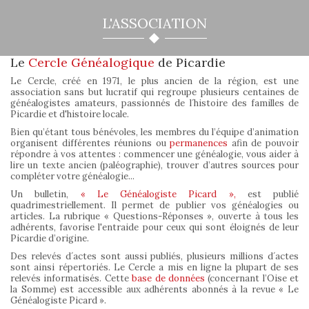
L'ASSOCIATION
Le
Cercle Généalogique
de Picardie
Le Cercle, créé en 1971, le plus ancien de la région, est une
association sans but lucratif qui regroupe plusieurs centaines de
généalogistes amateurs, passionnés de l´histoire des familles de
Picardie et d'histoire locale.
Bien qu’étant tous bénévoles, les membres du l’équipe d’animation
organisent différentes réunions ou
permanences
afin de pouvoir
répondre à vos attentes : commencer une généalogie, vous aider à
lire un texte ancien (paléographie), trouver d’autres sources pour
compléter votre généalogie...
Un bulletin,
« Le Généalogiste Picard »,
est publié
quadrimestriellement. Il permet de publier vos généalogies ou
articles. La rubrique « Questions-Réponses », ouverte à tous les
adhérents, favorise l'entraide pour ceux qui sont éloignés de leur
Picardie d’origine.
Des relevés d´actes sont aussi publiés, plusieurs millions d´actes
sont ainsi répertoriés. Le Cercle a mis en ligne la plupart de ses
relevés informatisés. Cette
base de données
(concernant l’Oise et
la Somme) est accessible aux adhérents abonnés à la revue « Le
Généalogiste Picard ».