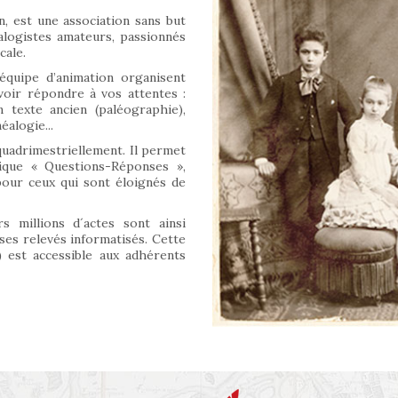
n, est une association sans but
alogistes amateurs, passionnés
cale.
équipe d’animation organisent
oir répondre à vos attentes :
 texte ancien (paléographie),
alogie...
quadrimestriellement. Il permet
rique « Questions-Réponses »,
 pour ceux qui sont éloignés de
s millions d´actes sont ainsi
 ses relevés informatisés. Cette
 est accessible aux adhérents