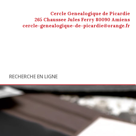
Cercle Genealogique de Picardie
265 Chaussee Jules Ferry 80090 Amiens
cercle-genealogique-de-picardie@orange.fr
RECHERCHE EN LIGNE